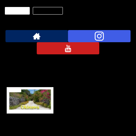
Location
アイスランド
永井 秀和をフォローする
関連記事
【 沖縄 】
Location