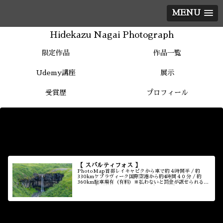
MENU
Hidekazu Nagai Photograph
限定作品
作品一覧
Udemy講座
展示
受賞歴
プロフィール
【 Iceland 】
【 スバルティフォス 】
PhotoMap首都レイキャビクから車で約４時間半 / 約
330kmケプラヴィーク国際空港から約4時間４０分 / 約
360km駐車場有（有料）※払わないと罰金が課せられるキ
ャンンプ場併設ビジターセンター有トイレ有